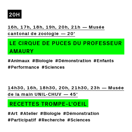
20H
16h, 17h, 18h, 19h, 20h, 21h
Musée
cantonal de zoologie
20'
LE CIRQUE DE PUCES DU PROFESSEUR
AMAURY
#Animaux
#Biologie
#Démonstration
#Enfants
#Performance
#Sciences
14h30, 16h, 18h30, 20h, 21h30, 23h
Musée
de la main UNIL-CHUV
45'
RECETTES TROMPE-L'OEIL
#Art
#Atelier
#Biologie
#Démonstration
#Participatif
#Recherche
#Sciences