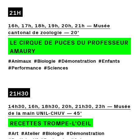
21H
16h, 17h, 18h, 19h, 20h, 21h
Musée
cantonal de zoologie
20'
LE CIRQUE DE PUCES DU PROFESSEUR
AMAURY
#Animaux
#Biologie
#Démonstration
#Enfants
#Performance
#Sciences
21H30
14h30, 16h, 18h30, 20h, 21h30, 23h
Musée
de la main UNIL-CHUV
45'
RECETTES TROMPE-L'OEIL
#Art
#Atelier
#Biologie
#Démonstration