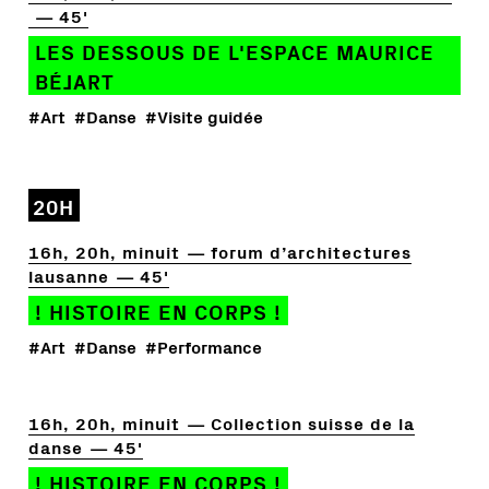
45'
LES DESSOUS DE L'ESPACE MAURICE
BÉJART
#Art
#Danse
#Visite guidée
20H
16h, 20h, minuit
forum d’architectures
lausanne
45'
! HISTOIRE EN CORPS !
#Art
#Danse
#Performance
16h, 20h, minuit
Collection suisse de la
danse
45'
! HISTOIRE EN CORPS !