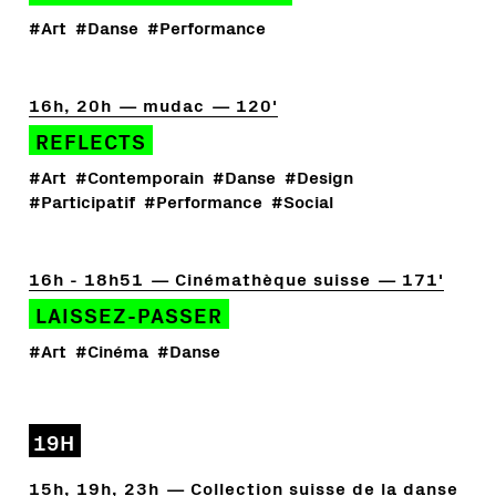
#Art
#Danse
#Performance
16h, 20h
mudac
120'
REFLECTS
#Art
#Contemporain
#Danse
#Design
#Participatif
#Performance
#Social
16h - 18h51
Cinémathèque suisse
171'
LAISSEZ-PASSER
#Art
#Cinéma
#Danse
19H
15h, 19h, 23h
Collection suisse de la danse