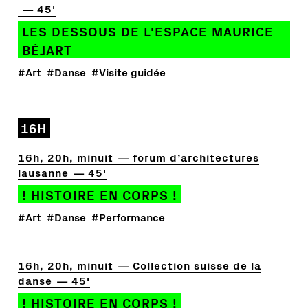
45'
LES DESSOUS DE L'ESPACE MAURICE
BÉJART
#Art
#Danse
#Visite guidée
16H
16h, 20h, minuit
forum d’architectures
lausanne
45'
! HISTOIRE EN CORPS !
#Art
#Danse
#Performance
16h, 20h, minuit
Collection suisse de la
danse
45'
! HISTOIRE EN CORPS !