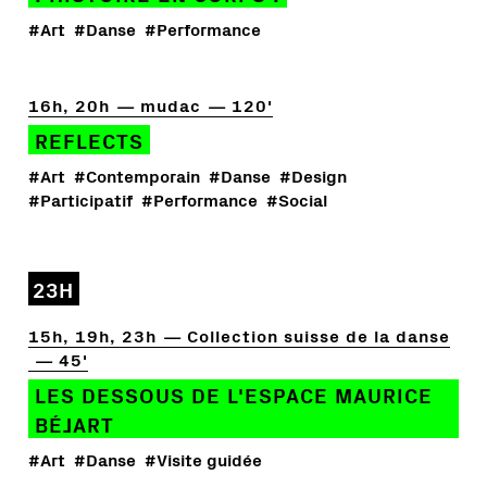
#Art
#Danse
#Performance
16h, 20h
mudac
120'
REFLECTS
#Art
#Contemporain
#Danse
#Design
#Participatif
#Performance
#Social
23H
15h, 19h, 23h
Collection suisse de la danse
45'
LES DESSOUS DE L'ESPACE MAURICE
BÉJART
#Art
#Danse
#Visite guidée