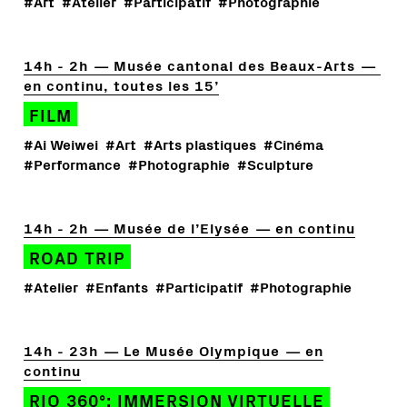
#Art
#Atelier
#Participatif
#Photographie
14h - 2h
Musée cantonal des Beaux-Arts
en continu, toutes les 15’
FILM
#Ai Weiwei
#Art
#Arts plastiques
#Cinéma
#Performance
#Photographie
#Sculpture
14h - 2h
Musée de l’Elysée
en continu
ROAD TRIP
#Atelier
#Enfants
#Participatif
#Photographie
14h - 23h
Le Musée Olympique
en
continu
RIO 360°: IMMERSION VIRTUELLE