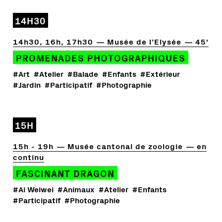
14H30
14h30, 16h, 17h30
Musée de l’Elysée
45'
PROMENADES PHOTOGRAPHIQUES
#Art
#Atelier
#Balade
#Enfants
#Extérieur
#Jardin
#Participatif
#Photographie
15H
15h - 19h
Musée cantonal de zoologie
en
continu
FASCINANT DRAGON
#Ai Weiwei
#Animaux
#Atelier
#Enfants
#Participatif
#Photographie