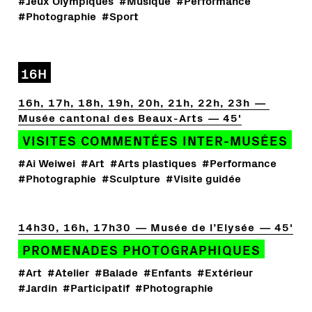
#Jeux Olympiques
#Musique
#Performance
#Photographie
#Sport
16H
16h, 17h, 18h, 19h, 20h, 21h, 22h, 23h
Musée cantonal des Beaux-Arts
45'
VISITES COMMENTÉES INTER-MUSÉES
#Ai Weiwei
#Art
#Arts plastiques
#Performance
#Photographie
#Sculpture
#Visite guidée
14h30, 16h, 17h30
Musée de l’Elysée
45'
PROMENADES PHOTOGRAPHIQUES
#Art
#Atelier
#Balade
#Enfants
#Extérieur
#Jardin
#Participatif
#Photographie